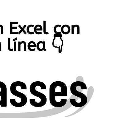
 Excel con
 línea
👇