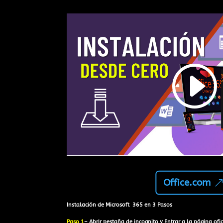
Office.com
Instalación de Microsoft 365 en 3 Pasos
Paso 1
– Abrir pestaña de incognito y Entrar a la página ofi