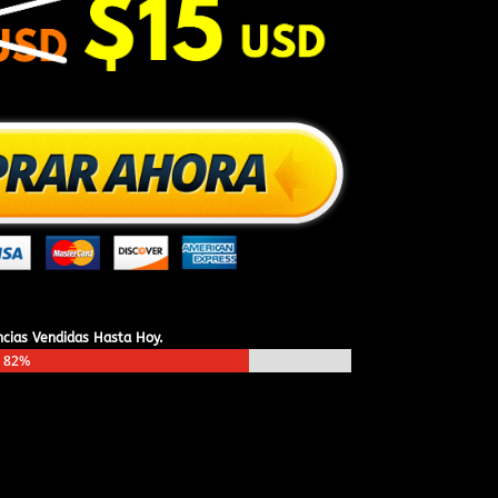
ncias Vendidas Hasta Hoy.
82%
82%