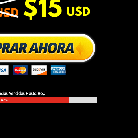
ncias Vendidas Hasta Hoy.
82%
82%